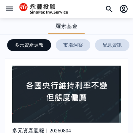
羅素基金
多元資產週報
市場洞察
配息資訊
多元資產週報︱20260804