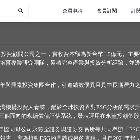
會員申請
會員訂閱
訂
券投資顧問公司之一，實收資本額為新台幣1.5億元。
培育專業研究團隊，累積完整產業與投資分析經驗，並
12年與羅素投資集團合作，引進績效優異且具中長期潛力
機構投資人青睞，鑑於全球投資界對ESG分析的需求升高
等三個面向的永續價值評估系統，發表運用在永豐投顧個股
年協同母公司永豐金證券與證券交易所等共同舉辦「ESG
告，亦為推動ESG的具體成果的實現，且自2021年起，連