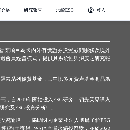
閱介紹
研究報告
永續ESG
登入
主要營業項目為國內外有價證券投資顧問服務及境外
透過會員經營模式，提供具系統性與深度之研究報
之羅素系列優質基金，其中以多元資產基金商品為
，自2019年開始投入ESG研究，領先業界導入
研究及ESG投資分析中。
投資論壇」，協助國內企業及法人機構了解ESG
續4年獲得TWSIA台灣永續投資獎，並於2022